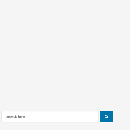
Search
Search
for: