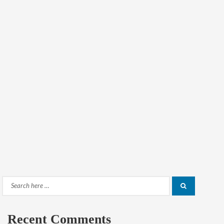
Search
Search
for:
Recent Comments