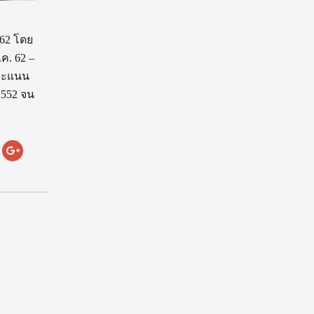
562 โดย
ค. 62 –
มีคะแนน
2552 จน