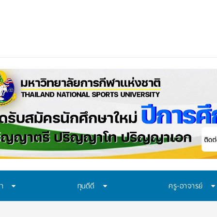
ษา
ทุนดีดี
ครู-อาจารย์