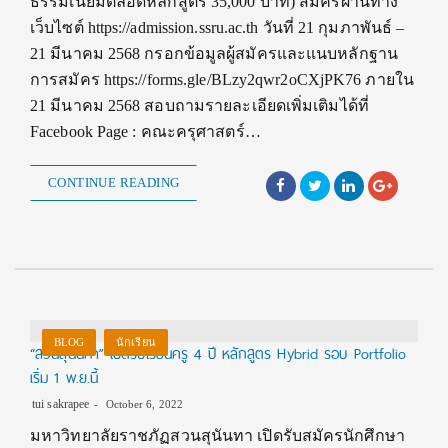
ธรรมเนียมตลอดหลักสูตร 35,000 บาท) สมัครผ่านทาง
เว็บไซต์ https://admission.ssru.ac.th วันที่ 21 กุมภาพันธ์ –
21 มีนาคม 2568 กรอกข้อมูลผู้สมัครและแนบหลักฐาน
การสมัคร https://forms.gle/BLzy2qwr2oCXjPK76 ภายใน
21 มีนาคม 2568 สอบถามรายละเอียดเพิ่มเติมได้ที่
Facebook Page : คณะครุศาสตร์…
CONTINUE READING
BLOG
นักเรียน
“สวนสุนันทา” เปิดรับเรียนครู 4 ปี หลักสูตร Hybrid รอบ Portfolio
เริ่ม 1 พ.ย.นี้
tui sakrapee
October 6, 2022
มหาวิทยาลัยราชภัฏสวนสุนันทา เปิดรับสมัครนักศึกษา