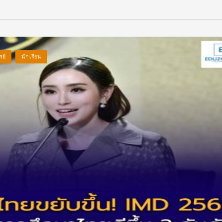
รย์
นักเรียน