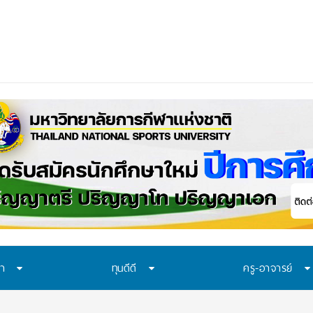
_
ษา
ทุนดีดี
ครู-อาจารย์