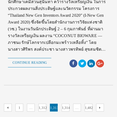
นักศึกษาเคมีสวนสุนันทา คว้ารางวัลเหรียญเงิน ในการ
ประกวดผลงานสิ่งประดิษฐ์และนวัตกรรม โครงการ
“Thailand New Gen Inventors Award 2020” (I-New Gen
Award 2020) ซึ่งจัดขึ้นโดยสำนักงานการวิจัยแห่งชาติ
(วช.) ในงานวันนักประดิษฐ์ 2 – 6 กุมภาพันธ์ ที่ผ่านมา
รางวัลเหรียญเงิน ผลงาน “COCONUT BIOWARE —
ภาชนะรักษ์โลกจากเปลือกมะพร้าวเหลือทิ้ง” โดย
นางสาวศิริพร สงค์ประชา นางสาวพรทิพย์ สุขสมชิต…
CONTINUE READING
Posts
Previous
Page
Page
Page
Page
Page
Next
1
…
1,312
1,313
1,314
…
1,482
page
page