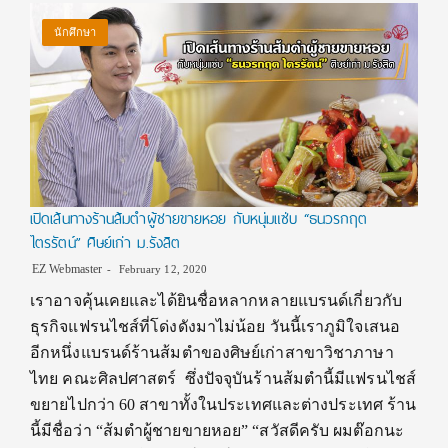
นักศึกษา
เปิดเส้นทางร้านส้มตำผู้ชายขายหอย กับหนุ่มแซ่บ “ธนวรกฤต
ไตรรัตน์” ศิษย์เก่า ม.รังสิต
EZ Webmaster
February 12, 2020
เราอาจคุ้นเคยและได้ยินชื่อหลากหลายแบรนด์เกี่ยวกับ
ธุรกิจแฟรนไชส์ที่โด่งดังมาไม่น้อย วันนี้เราภูมิใจเสนอ
อีกหนึ่งแบรนด์ร้านส้มตำของศิษย์เก่าสาขาวิชาภาษา
ไทย คณะศิลปศาสตร์ ซึ่งปัจจุบันร้านส้มตำนี้มีแฟรนไชส์
ขยายไปกว่า 60 สาขาทั้งในประเทศและต่างประเทศ ร้าน
นี้มีชื่อว่า “ส้มตำผู้ชายขายหอย” “สวัสดีครับ ผมต๊อกนะ