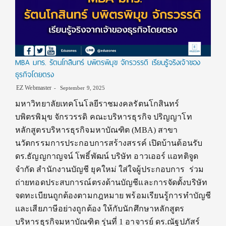
MBA มทร. รัตนโกสินทร์ บพิตรพิมุข จักรวรรดิ เรียนรู้จริงเจ้าของ
ธุรกิจโดยตรง
EZ Webmaster
September 9, 2025
มหาวิทยาลัยเทคโนโลยีราชมงคลรัตนโกสินทร์
บพิตรพิมุข จักรวรรดิ คณะบริหารธุรกิจ ปริญญาโท
หลักสูตรบริหารธุรกิจมหาบัณฑิต (MBA) สาขา
นวัตกรรมการประกอบการสร้างสรรค์ เปิดบ้านต้อนรับ
ดร.ธัญญกาญจน์ โพธิ์พัฒน์ บริษัท อาวเออร์ แอทติจูด
จำกัด สำนักงานบัญชี ยุคใหม่ ใส่ใจผู้ประกอบการ ร่วม
ถ่ายทอดประสบการณ์ตรงด้านบัญชีและการจัดตั้งบริษัท
จดทะเบียนถูกต้องตามกฎหมาย พร้อมเรียนรู้การทำบัญชี
และเสียภาษีอย่างถูกต้อง ให้กับนักศึกษาหลักสูตร
บริหารธุรกิจมหาบัณฑิต รุ่นที่ 1 อาจารย์ ดร.ณัฐปภัสร์