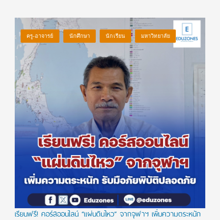
ครู-อาจารย์
นักศึกษา
นักเรียน
มหาวิทยาลัย
เรียนฟรี! คอร์สออนไลน์ “แผ่นดินไหว” จากจุฬาฯ เพิ่มความตระหนัก