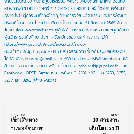
จำนวนไม่เกิน 30 คนต่อศูนย์โรงเรียน พสวท. เพื่อเปิดโอกาสให้เยาวชนที่มี
ศักยภาพด้านวิทยาศาสตร์ คณิตศาสตร์ และเทคโนโลยี ได้รับการพัฒนา
อย่างเข้มข้นสู่การเป็นกำลังสำคัญด้านการวิจัย นวัตกรรม และการพัฒนา
ประเทศในอนาคต โดยเปิดรับสมัครตั้งแต่วันนี้ถึง 31 สิงหาคม 2569 สมัคร
ได้ที่เว็บไซต์ www.mwit.ac.th ผู้สนใจสามารถอ่านรายละเอียดและคุณสมบัติ
ผู้สมัคร รวมถึงศึกษาประกาศรับสมัครของแต่ละโครงการ ได้ที่
https://www.ipst.ac.th/news/news-test/news-
dpst/121781/dpst_dpste70.html สนใจสอบถามเกี่ยวกับระบบสมัครสอบ
ได้ที่อีเมล admission@mwit.ac.th หรือ Facebook: MWITadmission และ
สอบถามข้อมูลเกี่ยวกับทุน พสวท. ได้ที่อีเมล scholarship@ipst.ac.th และ
Facebook : DPST Center หรือโทรศัพท์ 0 2392 4021 ต่อ 3253, 3255,
3257 และ 3262 (ฝ่าย พสวท.)
Post
navigation
PREVIOUS
NEXT
Previous
Next
เช็กเส้นทาง
10 สายงาน
Post:
Post:
“แพทย์ชนบท”
เติบโตแรง ปี