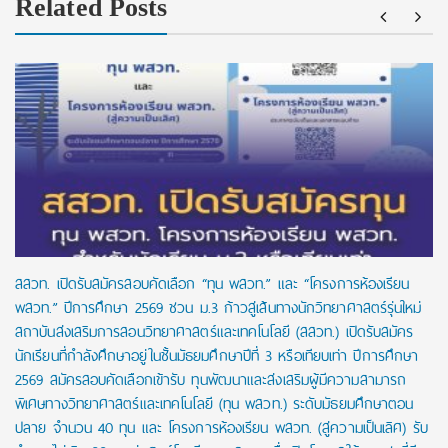
Related Posts
สสวท. เปิดรับสมัครสอบคัดเลือก “ทุน พสวท.” และ “โครงการห้องเรียน
พสวท.” ปีการศึกษา 2569 ชวน ม.3 ก้าวสู่เส้นทางนักวิทยาศาสตร์รุ่นใหม่
สถาบันส่งเสริมการสอนวิทยาศาสตร์และเทคโนโลยี (สสวท.) เปิดรับสมัคร
นักเรียนที่กำลังศึกษาอยู่ในชั้นมัธยมศึกษาปีที่ 3 หรือเทียบเท่า ปีการศึกษา
2569 สมัครสอบคัดเลือกเข้ารับ ทุนพัฒนาและส่งเสริมผู้มีความสามารถ
พิเศษทางวิทยาศาสตร์และเทคโนโลยี (ทุน พสวท.) ระดับมัธยมศึกษาตอน
ปลาย จำนวน 40 ทุน และ โครงการห้องเรียน พสวท. (สู่ความเป็นเลิศ) รับ