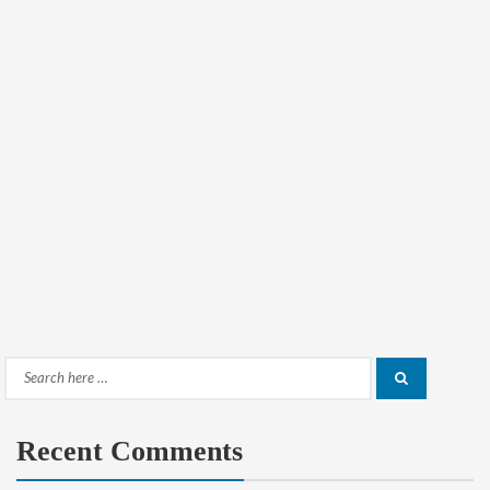
Search
Search
for:
Recent Comments