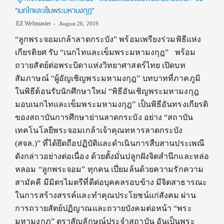
“เนกไทและเข็มพระมหามงกุฎ”
EZ Webmaster
August 26, 2019
“ลูกพระจอมเกล้าลาดกระบัง” พร้อมเพรียงร่วมพิธีแห่ง
เกียรติยศ รับ “เนกไทและเข็มพระมหามงกุฎ” พร้อม
ถวายสัตย์ต่อพระบิดาแห่งวิทยาศาสตร์ไทย เปิดบท
สัมภาษณ์ “ผู้อัญเชิญพระมหามงกุฎ” บทบาทที่ภาคภูมิ
ในพิธีต้อนรับนักศึกษาใหม่ “พิธีอันเชิญพระมหามงกุฎ
มอบเนกไทและเข็มพระมหามงกุฎ” เป็นพิธีอันทรงเกียรติ
ของสถาบันการศึกษาย่านลาดกระบัง อย่าง “สถาบัน
เทคโนโลยีพระจอมเกล้าเจ้าคุณทหารลาดกระบัง
(สจล.)” ที่ได้ยึดถือปฏิบัติและดำเนินการสืบสานประเพณี
ดังกล่าวอย่างต่อเนื่อง ด้วยตั้งมั่นปลูกฝังจิตสำนึกและหล่อ
หลอม “ลูกพระจอม” ทุกคน เปี่ยมล้นด้วยความรักความ
สามัคคี มีมิตรไมตรีที่ดีต่อบุคคลรอบข้าง มีจิตสาธารณะ
ในการสร้างสรรค์และทำคุณประโยชน์แก่สังคม ผ่าน
การถวายสัตย์ปฏิญาณและถวายบังคมต่อหน้า “พระ
มหามงกุฎ” ตราสัญลักษณ์ประจำสถาบัน อันเป็นพระ