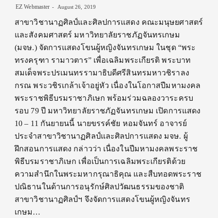
EZ Webmaster
August 26, 2019
สาขาวิชานาฏศิลป์และศิลปการแสดง คณะมนุษยศาสตร์
และสังคมศาสตร์ มหาวิทยาลัยราชภัฏจันทรเกษม
(มจษ.) จัดการแสดงโขนผู้หญิงจันทรเกษม ในชุด “พระ
ทรงครุฑา รามาวตาร” เพื่อเฉลิมพระเกียรติ พระบาท
สมเด็จพระปรเมนทรรามาธิบดีศรีสินทรมหาวชิราลง
กรณ พระวชิรเกล้าเจ้าอยู่หัว เนื่องในโอกาสปีมหามงคล
พระราชพิธีบรมราชาภิเษก พร้อมร่วมฉลองวาระครบ
รอบ 79 ปี มหาวิทยาลัยราชภัฏจันทรเกษม เปิดการแสดง
10 – 11 กันยายนนี้ นายขรรค์ชัย หอมจันทร์ อาจารย์
ประจำสาขาวิชานาฏศิลป์และศิลปการแสดง มจษ. ผู้
ฝึกสอนการแสดง กล่าวว่า เนื่องในปีมหามงคลพระราช
พิธีบรมราชาภิเษก เพื่อเป็นการเฉลิมพระเกียรติด้วย
ความสำนึกในพระมหากรุณาธิคุณ และสืบทอดพระราช
ปณิธานในด้านการอนุรักษ์ศิลปวัฒนธรรมของชาติ
สาขาวิชานาฏศิลป์ฯ จึงจัดการแสดงโขนผู้หญิงจันทร
เกษม…