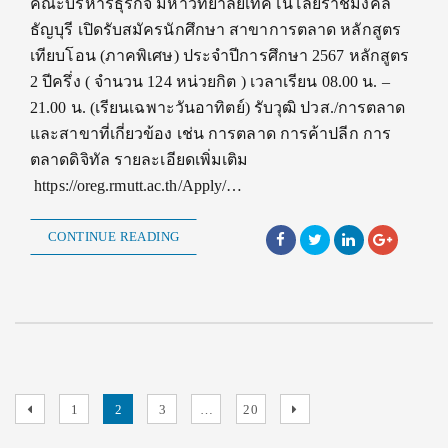
คณะบริหารธุรกิจ มหาวิทยาลัยเทคโนโลยีราชมงคล
ธัญบุรี เปิดรับสมัครนักศึกษา สาขาการตลาด หลักสูตร
เทียบโอน (ภาคพิเศษ) ประจำปีการศึกษา 2567 หลักสูตร
2 ปีครึ่ง ( จำนวน 124 หน่วยกิต ) เวลาเรียน 08.00 น. –
21.00 น. (เรียนเฉพาะวันอาทิตย์) รับวุฒิ ปวส./การตลาด
และสาขาที่เกี่ยวข้อง เช่น การตลาด การค้าปลีก การ
ตลาดดิจิทัล รายละเอียดเพิ่มเติม
https://oreg.rmutt.ac.th/Apply/…
CONTINUE READING
Posts
Previous
Page
Page
Page
Page
Next
1
2
3
…
20
page
page