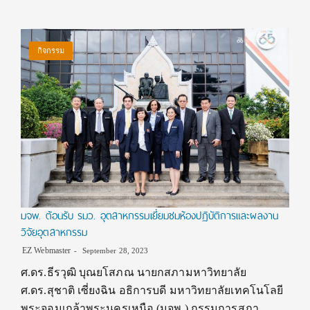
กิจกรรม
มจพ. ต้อนรับ รมว. อุตสาหกรรมเยี่ยมชมห้องปฏิบัติการและผลงาน
วิจัยอุตสาหกรรม
EZ Webmaster
September 28, 2023
ศ.ดร.ธีรวุฒิ บุณยโสภณ นายกสภามหาวิทยาลัย
ศ.ดร.สุชาติ เซี่ยงฉิน อธิการบดี มหาวิทยาลัยเทคโนโลยี
พระจอมเกล้าพระนครเหนือ (มจพ.) กรรมการสภา