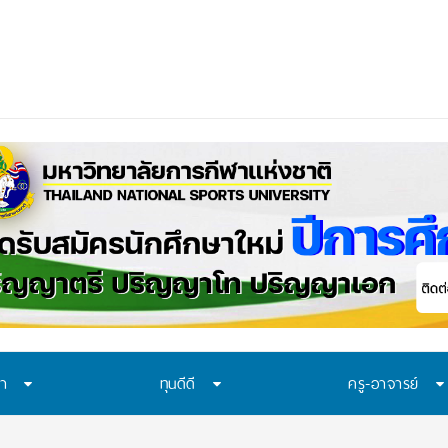
ือก “ทุน พสวท.” และ “โครงการห้องเรียน พสวท.” ปีการศึกษา 2569 ชวน ม
_
ษา
ทุนดีดี
ครู-อาจารย์