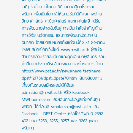
เลิศ) รับจำนวนไม่เกิน 30 คนต่อศูนย์โรงเรียน
พสวท. เพื่อเปิดโอกาสให้เยาวชนที่มีศักยภาพด้าน
วิทยาศาสตร์ คณิตศาสตร์ และเทคโนโลยี ได้รับ
การพัฒนาอย่างเข้มข้นสู่การเป็นกำลังสำคัญด้าน
การวิจัย นวัตกรรม และการพัฒนาประเทศใน
อนาคต โดยเปิดรับสมัครตั้งแต่วันนี้ถึง 31 สิงหาคม
2569 สมัครได้ที่เว็บไซต์ www.mwit.ac.th ผู้สนใจ
สามารถอ่านรายละเอียดและคุณสมบัติผู้สมัคร รวม
ถึงศึกษาประกาศรับสมัครของแต่ละโครงการ ได้ที่
https://www.ipst.ac.th/news/news-test/news-
dpst/121781/dpst_dpste70.html สนใจสอบถาม
เกี่ยวกับระบบสมัครสอบได้ที่อีเมล
admission@mwit.ac.th หรือ Facebook:
MWITadmission และสอบถามข้อมูลเกี่ยวกับทุน
พสวท. ได้ที่อีเมล scholarship@ipst.ac.th และ
Facebook : DPST Center หรือโทรศัพท์ 0 2392
4021 ต่อ 3253, 3255, 3257 และ 3262 (ฝ่าย
พสวท.)