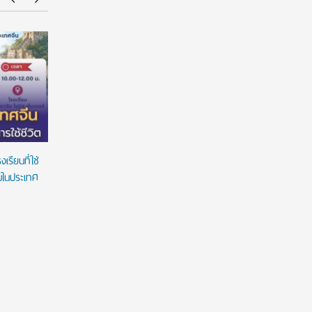
American Standard ฉลองความสำเร็จนักศึกษา
มหาวิทยาล
ไทยด้านการออกแบบบนเวที ‘American Standard
ต่อเนื่อง
Design Award 2026’ ชูนวัตกรรมห้องน้ำตอบ
สร้างโอกา
โจทย์คนทุกวัย ภายใต้แนวคิด ‘Inspiring Everyday
Living’
รียนที่ใช่
ยมในประเทศ