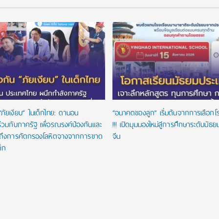
“ภัยเงียบ” ในเด็กไทย: ดานอน
“อนาคตของลูก” เริ่มต้นจากการเลือกโรงเ
่วมกับภาครัฐ เพื่อรณรงค์ป้องกันและ
!!! เปิดมุมมองใหม่สู่การศึกษาระดับมัธ
าถึงการคัดกรองโลหิตจางจากการขาด
จีน
ด็ก