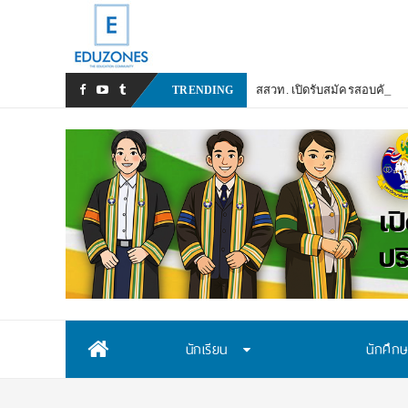
สสวท. เปิดรับสมัครสอบคัดเล
TRENDING
Skip
นักเรียน
นักศึก
to
content