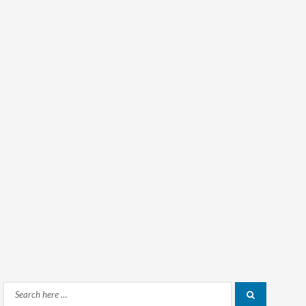
Search
Search