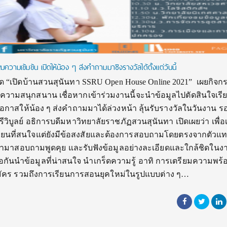
ามเข้มข้น เปิดให้น้อง ๆ ส่งคำถามมาชิงรางวัลได้ตั้งแต่วันนี้
 “เปิดบ้านสวนสุนันทา SSRU Open House Online 2021” เผยกิจก
ความสนุกสนาน เชื่อหากเข้าร่วมงานนี้จะนำข้อมูลไปตัดสินใจเรีย
ดโอกาสให้น้อง ๆ ส่งคำถามมาได้ล่วงหน้า ลุ้นรับรางวัลในวันงาน ร
ีวิบูลย์ อธิการบดีมหาวิทยาลัยราชภัฏสวนสุนันทา เปิดเผยว่า เพื่อ
ียนที่สนใจแต่ยังมีข้อสงสัยและต้องการสอบถามโดยตรงจากตัว
ข้ามาสอบถามพูดคุย และรับฟังข้อมูลอย่างละเอียดและใกล้ชิดในงา
ันนำข้อมูลที่น่าสนใจ นำเกร็ดความรู้ อาทิ การเตรียมความพร้อ
มัคร รวมถึงการเรียนการสอนยุคใหม่ในรูปแบบต่าง ๆ…