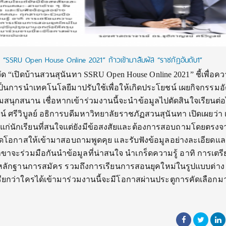
ันทา “SSRU Open House Online 2021” ก้าวเข้ามาสัมผัส “ราชภัฏอันดับ1”
 “เปิดบ้านสวนสุนันทา SSRU Open House Online 2021” ชี้เพื่อค
ป็นการนำเทคโนโลยีมาปรับใช้เพื่อให้เกิดประโยชน์ เผยกิจกรรมอ
สนุกสนาน เชื่อหากเข้าร่วมงานนี้จะนำข้อมูลไปตัดสินใจเรียนต่อไ
 ศรีวิบูลย์ อธิการบดีมหาวิทยาลัยราชภัฏสวนสุนันทา เปิดเผยว่า เ
่นักเรียนที่สนใจแต่ยังมีข้อสงสัยและต้องการสอบถามโดยตรงจ
ดโอกาสให้เข้ามาสอบถามพูดคุย และรับฟังข้อมูลอย่างละเอียดแล
ขาจะร่วมมือกันนำข้อมูลที่น่าสนใจ นำเกร็ดความรู้ อาทิ การเตร
จ หลักฐานการสมัคร รวมถึงการเรียนการสอนยุคใหม่ในรูปแบบต่าง
รียกว่าใครได้เข้ามาร่วมงานนี้จะมีโอกาสผ่านประตูการคัดเลือกม