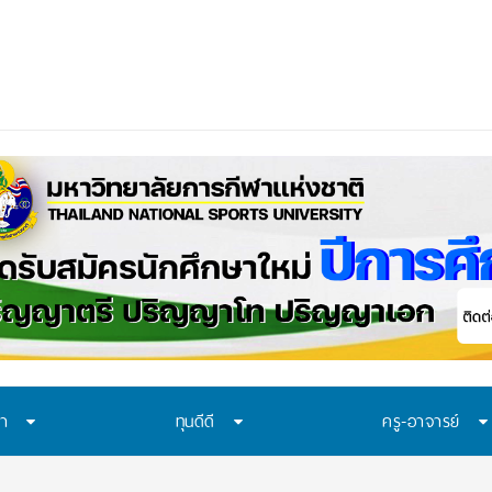
าควรเรียน
ษา
ทุนดีดี
ครู-อาจารย์