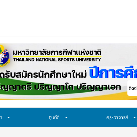
ษา
ทุนดีดี
ครู-อาจารย์