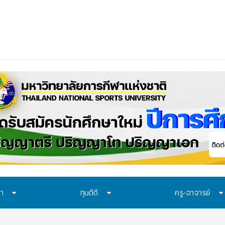
ษา
ทุนดีดี
ครู-อาจารย์