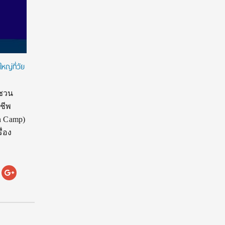
ญ่ที่วัย
 ชวน
าชีพ
n Camp)
ื่อง