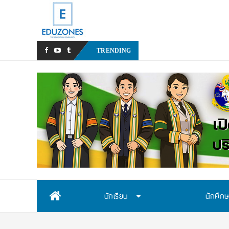
ร่วมป้องกัน “ภัยเงีย
TRENDING
Skip
นักเรียน
นักศึก
to
content