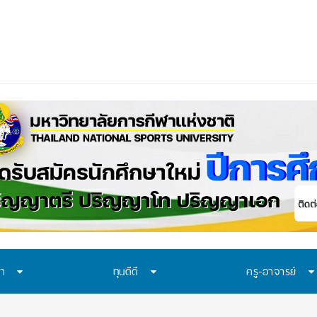
ษา
ทุนดีดี
ครู-อาจารย์