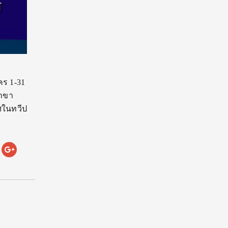
คร 1-31
สาขา
ทศในทวีป