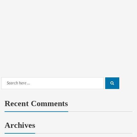
Search
Search
for:
Recent Comments
Archives