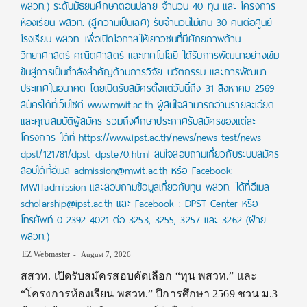
พสวท.) ระดับมัธยมศึกษาตอนปลาย จำนวน 40 ทุน และ โครงการ
ห้องเรียน พสวท. (สู่ความเป็นเลิศ) รับจำนวนไม่เกิน 30 คนต่อศูนย์
โรงเรียน พสวท. เพื่อเปิดโอกาสให้เยาวชนที่มีศักยภาพด้าน
วิทยาศาสตร์ คณิตศาสตร์ และเทคโนโลยี ได้รับการพัฒนาอย่างเข้ม
ข้นสู่การเป็นกำลังสำคัญด้านการวิจัย นวัตกรรม และการพัฒนา
ประเทศในอนาคต โดยเปิดรับสมัครตั้งแต่วันนี้ถึง 31 สิงหาคม 2569
สมัครได้ที่เว็บไซต์ www.mwit.ac.th ผู้สนใจสามารถอ่านรายละเอียด
และคุณสมบัติผู้สมัคร รวมถึงศึกษาประกาศรับสมัครของแต่ละ
โครงการ ได้ที่ https://www.ipst.ac.th/news/news-test/news-
dpst/121781/dpst_dpste70.html สนใจสอบถามเกี่ยวกับระบบสมัคร
สอบได้ที่อีเมล admission@mwit.ac.th หรือ Facebook:
MWITadmission และสอบถามข้อมูลเกี่ยวกับทุน พสวท. ได้ที่อีเมล
scholarship@ipst.ac.th และ Facebook : DPST Center หรือ
โทรศัพท์ 0 2392 4021 ต่อ 3253, 3255, 3257 และ 3262 (ฝ่าย
พสวท.)
EZ Webmaster
August 7, 2026
สสวท. เปิดรับสมัครสอบคัดเลือก “ทุน พสวท.” และ
“โครงการห้องเรียน พสวท.” ปีการศึกษา 2569 ชวน ม.3