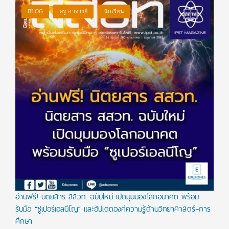
BLOG
ครู-อาจารย์
นักเรียน
อ่านฟรี! นิตยสาร สสวท. ฉบับใหม่ เปิดมุมมองโลกอนาคต พร้อม
รับมือ “ซูเปอร์เอลนีโญ” และอัปเดตองค์ความรู้ด้านวิทยาศาสตร์–การ
ศึกษา