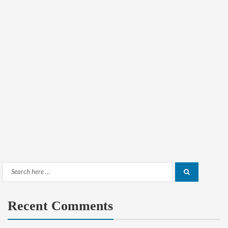
Search
Search
for:
Recent Comments