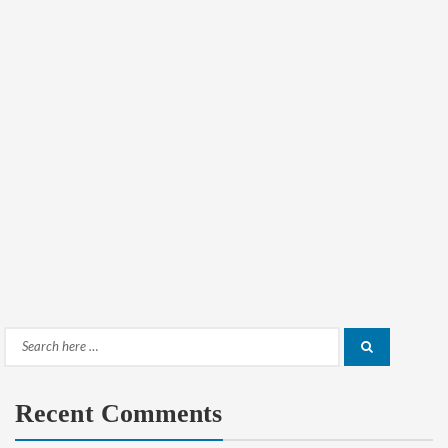
Search
Search
for:
Recent Comments