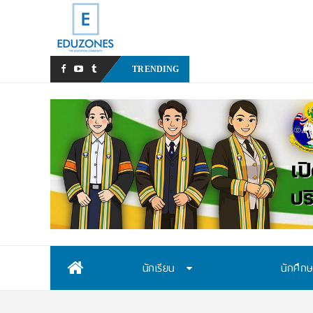
สสวท. เปิดรับสมั
TRENDING
Skip
นักเรียน
นักศึก
to
content