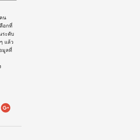
ยคน
ือกที่
นระดับ
ๆ แล้ว
มูลที่
ง