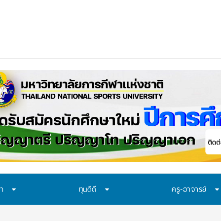
ษา
ทุนดีดี
ครู-อาจารย์