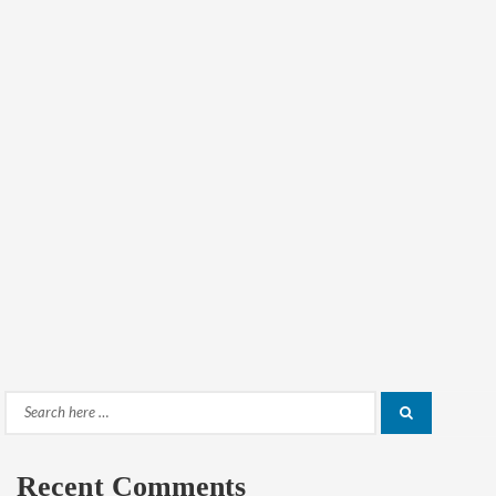
Search
Search
for:
Recent Comments