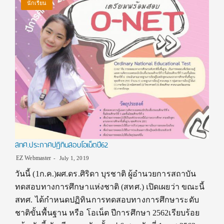
นักเรียน
สทศ.ประกาศปฎิทินสอบโอเน็ตปี62
EZ Webmaster
July 1, 2019
วันนี้ (1ก.ค.)ผศ.ดร.ศิริดา บุรชาติ ผู้อำนวยการสถาบัน
ทดสอบทางการศึกษาแห่งชาติ (สทศ.) เปิดเผยว่า ขณะนี้
สทศ. ได้กำหนดปฏิทินการทดสอบทางการศึกษาระดับ
ชาติขั้นพื้นฐาน หรือ โอเน็ต ปีการศึกษา 2562เรียบร้อย