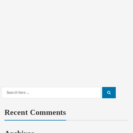
Search
Search
for:
Recent Comments