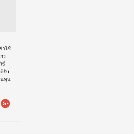
่าใช้
ักร
ิธี
ด้รับ
็นทุน