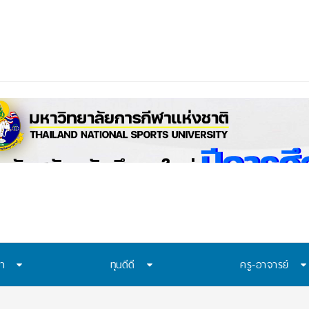
ษา
ทุนดีดี
ครู-อาจารย์