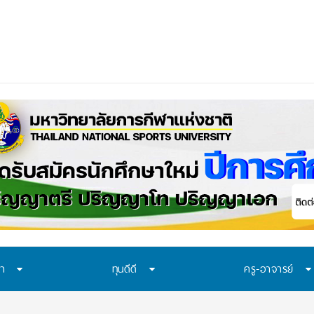
ษา
ทุนดีดี
ครู-อาจารย์