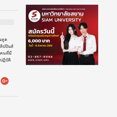
นทูต
ิปปินส์
นที่มี
ฏิบัติ