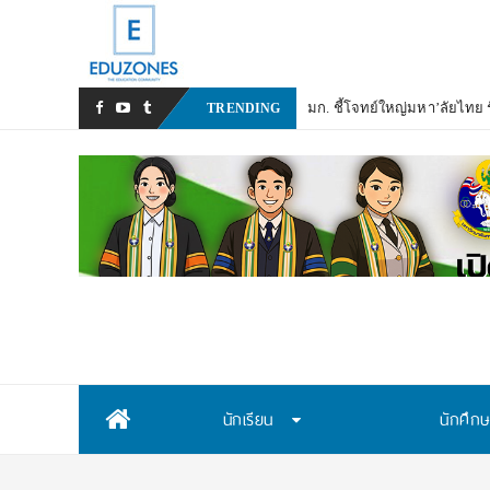
มก. ชี้โจทย์ใหญ่มหา’ลัยไทย รั
TRENDING
Skip
นักเรียน
นักศึก
to
content