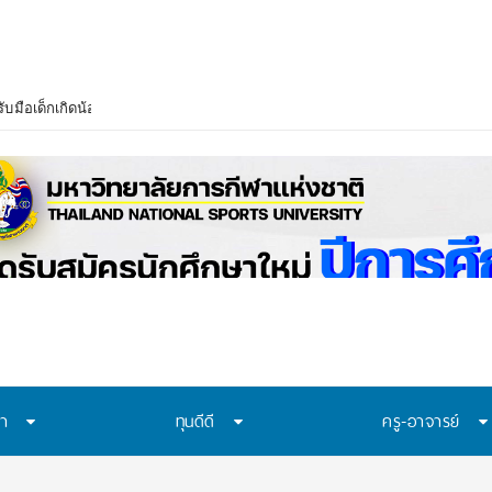
บมือเด็กเกิดน้อย–งบวิจัยลด เร่งปรับสู่ Lifelong Learning ย้ำไม่ขึ้นค่าเทอม
ษา
ทุนดีดี
ครู-อาจารย์