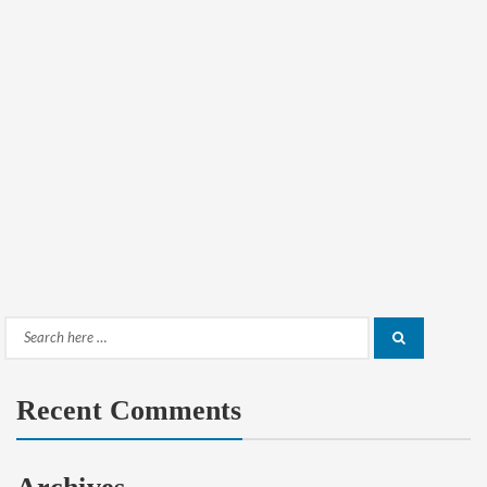
Search
Search
for:
Recent Comments