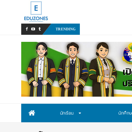
สสวท. เปิดรับสมัครสอบคัดเลื
TRENDING
Skip
นักเรียน
นักศึก
to
content