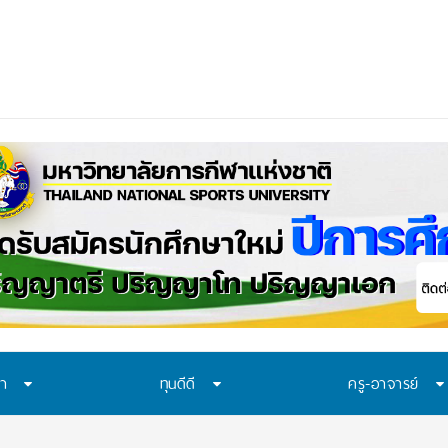
อก
ษา
ทุนดีดี
ครู-อาจารย์