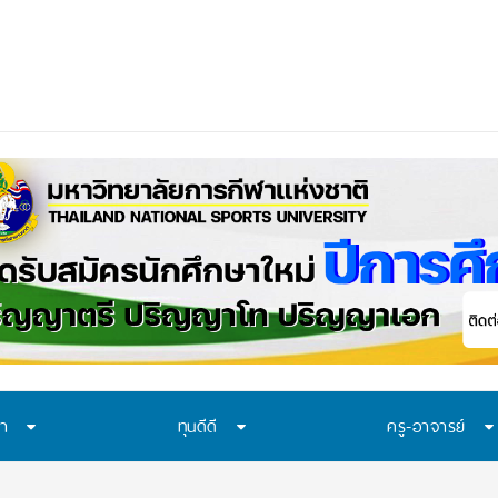
าควร
_
ษา
ทุนดีดี
ครู-อาจารย์