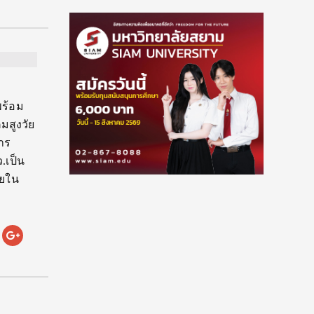
″
พร้อม
มสูงวัย
าร
.เป็น
วยใน