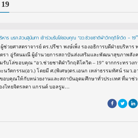
 19
ริหาร มรภ.สวนสุนันทา เข้าร่วมรับโล่ขอบคุณ “อว.ช่วยชาติฝ่าวิกฤติโควิด – 19
565 ผู้ช่วยศาสตราจารย์ ดร.ปรีชา พงษ์เพ็ง รองอธิการบดีฝ่ายบริหาร 
ุจิตรา อู่รัตนมณี ผู้อำนวยการสถาบันส่งเสริมและพัฒนาสุขภาพสังค
วมรับโล่ขอบคุณ “อว.ช่วยชาติฝ่าวิกฤติโควิด – 19” จากกระทรวงก
ละนวัตกรรม(อว.) โดยมี ศ.(พิเศษ)ดร.เอนก เหล่าธรรมทัศน์ รมว.อว
่ขอบคุณให้กับหน่วยงานและสถาบันอุดมศึกษาทั่วประเทศ ที่มาช่
ณ ห้องไทยจิตรลดา แกรนด์ บอลรูม…