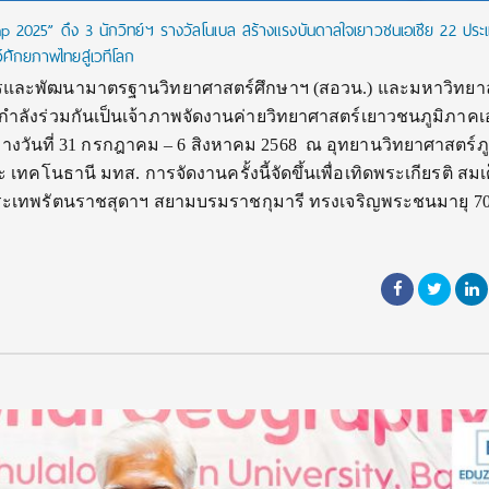
 2025” ดึง 3 นักวิทย์ฯ รางวัลโนเบล สร้างแรงบันดาลใจเยาวชนเอเชีย 22 ประ
์ศักยภาพไทยสู่เวทีโลก
าการและพัฒนามาตรฐานวิทยาศาสตร์ศึกษาฯ (สอวน.) และมหาวิทยาล
กำลังร่วมกันเป็นเจ้าภาพจัดงานค่ายวิทยาศาสตร์เยาวชนภูมิภาคเอ
ว่างวันที่ 31 กรกฎาคม – 6 สิงหาคม 2568 ณ อุทยานวิทยาศาสตร์ภ
เทคโนธานี มทส. การจัดงานครั้งนี้จัดขึ้นเพื่อเทิดพระเกียรติ สม
พระเทพรัตนราชสุดาฯ สยามบรมราชกุมารี ทรงเจริญพระชนมายุ 7