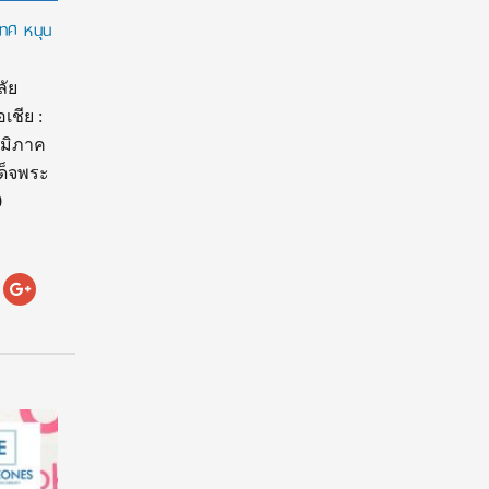
เทศ หนุน
ัย
เชีย :
ูมิภาค
เด็จพระ
0