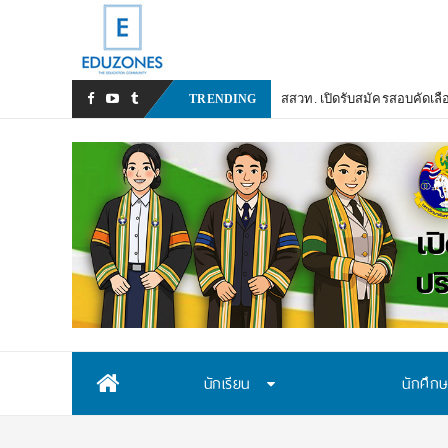
สสวท. เปิดรับสมัครสอบคัดเลื
TRENDING
Skip
นักเรียน
นักศึก
to
content