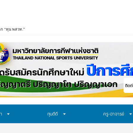
อก “ทุน พสวท.” และ “โครงการห้องเรียน พสวท.” ปีการศึกษา 2569 ชวน ม.3 ก้าวสู่
ษา
ทุนดีดี
ครู-อาจารย์