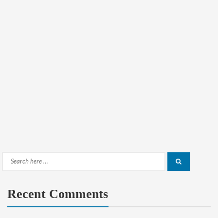
Search
Search
for:
Recent Comments