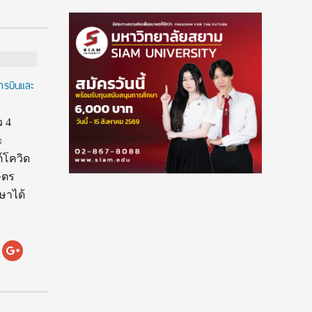
ารบินและ
ว 4
ะ
์โควิด
ษตร
ษาได้