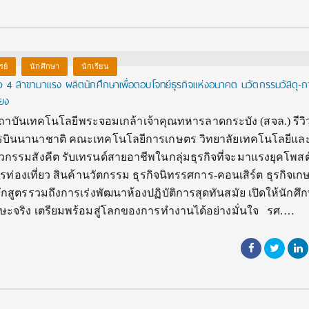
รย์
นักศึกษา
นักเรียน
ิว 4 สาขามาแรง ผลิตนักศึกษาเพื่อตอบโจทย์ธุรกิจแห่งอนาคต นวัตกรรมวัสดุ-ก
มเสียง
ถาบันเทคโนโลยีพระจอมเกล้าเจ้าคุณทหารลาดกระบัง (สจล.) รีวิ
รบินนานาชาติ คณะเทคโนโลยีการเกษตร วิทยาลัยเทคโนโลยีแล
ศวกรรมสังคีต รับเทรนด์สายอาชีพในกลุ่มธุรกิจที่จะมาแรงยุคโพสต
ารท่องเที่ยว สินค้านวัตกรรม ธุรกิจนิทรรศการ-คอนเสิร์ต ธุรกิจเก
สูตรรวมถึงการเร่งพัฒนาห้องปฏิบัติการสุดทันสมัย เปิดให้นักศึก
ดทักษะจริง เตรียมพร้อมสู่โลกของการทำงานได้อย่างมั่นใจ รศ.…