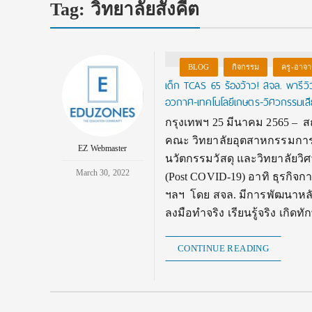
Tag:
วิทยาลัยสังคีต
BLOG
กิจกรรม
ครู-อาจา
เด็ก TCAS 65 ร้องว้าว! สจล. พารีว
อวกาศ-เทคโนโลยีเกษตร-วิศวกรร
กรุงเทพฯ 25 มีนาคม 2565 – ส
คณะ วิทยาลัยอุตสาหกรรมกา
EZ Webmaster
นวัตกรรมวัสดุ และวิทยาลัยวิ
March 30, 2022
(Post COVID-19) อาทิ ธุรกิจก
ฯลฯ โดย สจล. มีการพัฒนาหลัก
ลงมือทำจริง เรียนรู้จริง เกิ
CONTINUE READING