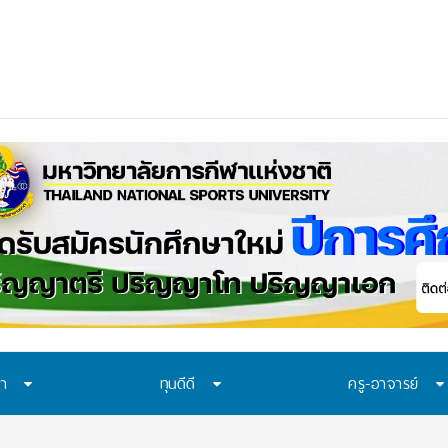
นทา มอบ
_
ษา
ทุนดีดี
ครู-อาจารย์