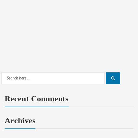
Search
Search
for:
Recent Comments
Archives