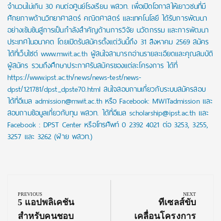
จำนวนไม่เกิน 30 คนต่อศูนย์โรงเรียน พสวท. เพื่อเปิดโอกาสให้เยาวชนที่มี
ศักยภาพด้านวิทยาศาสตร์ คณิตศาสตร์ และเทคโนโลยี ได้รับการพัฒนา
อย่างเข้มข้นสู่การเป็นกำลังสำคัญด้านการวิจัย นวัตกรรม และการพัฒนา
ประเทศในอนาคต โดยเปิดรับสมัครตั้งแต่วันนี้ถึง 31 สิงหาคม 2569 สมัคร
ได้ที่เว็บไซต์ www.mwit.ac.th ผู้สนใจสามารถอ่านรายละเอียดและคุณสมบัติ
ผู้สมัคร รวมถึงศึกษาประกาศรับสมัครของแต่ละโครงการ ได้ที่
https://www.ipst.ac.th/news/news-test/news-
dpst/121781/dpst_dpste70.html สนใจสอบถามเกี่ยวกับระบบสมัครสอบ
ได้ที่อีเมล admission@mwit.ac.th หรือ Facebook: MWITadmission และ
สอบถามข้อมูลเกี่ยวกับทุน พสวท. ได้ที่อีเมล scholarship@ipst.ac.th และ
Facebook : DPST Center หรือโทรศัพท์ 0 2392 4021 ต่อ 3253, 3255,
3257 และ 3262 (ฝ่าย พสวท.)
Post
navigation
PREVIOUS
NEXT
Previous
Next
5 แอปพลิเคชัน
ทีเซลส์ขับ
Post:
Post:
สำหรับคนชอบ
เคลื่อนโครงการ