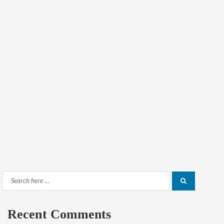
Search
Search
for:
Recent Comments