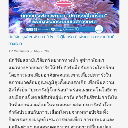
นักวิจัย จุฬาฯ พัฒนา “ปะการังสู้โลกร้อน” เพื่อทางรอดระบบนิเวศ
ทางทะเล
EZ Webmaster
May 7, 2025
นักวิจัยสถาบันวิจัยทรัพยากรทางน้ำ จุฬาฯ พัฒนา
แนวทางช่วยปะการังให้ปรับตัวรับมือกับภาวะโลกร้อน
โดยการผสมเทียมอาศัยเพศและเพาะเลี้ยงปะการังใน
สภาพแวดล้อมอุณหภูมิสูงตั้งแต่แรกเกิด เพื่อเพิ่มความ
อึดให้เป็น “ปะการังสู้โลกร้อน” พร้อมเผยเทคโนโลยีการ
แช่เยือกแข็งเซลล์สืบพันธุ์ปะการัง หวังคืนชีพปะการังใน
วันที่สภาพแวดล้อมในทะเลเหมาะสม ปะการังทั่วโลก
กำลังประสบกับภาวะเสื่อมโทรมจากหลายปัจจัย ทั้ง
กิจกรรมของมนุษย์ เช่น การท่องเที่ยว การประมง และ
มลพิษต่าง ๆ ตลอดจนผลกระทบจากการเปลี่ยนแปลง