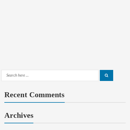
Search
Search
for:
Recent Comments
Archives