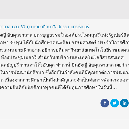
ุลจาลาล มอบ 30 ทุน แก่นักศึกษาศิลปกรรม มทร.ธัญบุรี
ัจญี อับดุลจาลาล บุตรบุญธรรมในองค์ประไหมสุหรีแห่งรัฐเปอร์ลิ
กษา 30 ทุน ให้กับนักศึกษาคณะศิลปกรรมศาสตร์ ประจำปีการศึ
ดร.สมหมาย ผิวสอาด อธิการบดีมหาวิทยาลัยเทคโนโลยีราชมงคลธ
 ณ ห้องประชุมเมธาวี สำนักวิทยบริการและเทคโนโลยีสารสนเทศ
ัญบุรี ท่านดาโต๊ะอับดุล ฟาตาห์ บินฮัจญี อับดุลจาลาล เผยว่า รู
นร่วมในการพัฒนานักศึกษา ซึ่งถือเป็นกำลังคนที่มีคุณค่าต่อการพัฒน
เนื่องจากการศึกษาเป็นสิ่งสำคัญและจำเป็นต่อการพัฒนาคุณภา
ามยินดีกับนักศึกษาทุกคนที่ได้รับทุนการศึกษาในวันนี้…