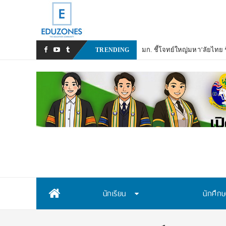
มก. ชี้โจทย์ใหญ่มหา’ลัยไทย รั
TRENDING
Skip
นักเรียน
นักศึก
to
content