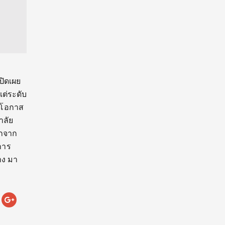
ปิดเผย
ต่ระดับ
ิดโอกาส
าลัย
อกจาก
การ
าง มา