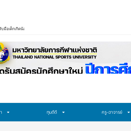
บมือเด็กเกิดน้อย–งบวิจัยลด เร่งปรับสู่ Lifelong Learning ย้ำไม่ขึ้นค่าเทอม
ษา
ทุนดีดี
ครู-อาจารย์