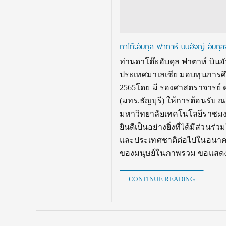
ดาโต๊ะอับดุล ฟาตาห์ บินฮัจญี อับด
ท่านดาโต๊ะอับดุล ฟาตาห์ บินฮ
ประเทศมาเลเซีย มอบทุนการศึ
2565โดย มี รองศาสตราจารย์ 
(มทร.ธัญบุรี) ให้การต้อนรับ
มหาวิทยาลัยเทคโนโลยีราชมงคลธ
ยินดีเป็นอย่างยิ่งที่ได้มีส่ว
และประเทศชาติต่อไปในอนาคต 
ของมนุษย์ในภาพรวม ขอแสดงคว
CONTINUE READING