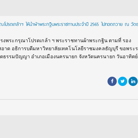
ธิคุณโปรดเกล้าฯ ให้นำผ้าพระกฐินพระราชทานประจำปี 2565 ไปทอดถวาย ณ วัด
 ทรงพระกรุณาโปรดเกล้า ฯ พระราชทานผ้าพระกฐิน ตามที่ รอง
สอาด อธิการบดีมหาวิทยาลัยเทคโนโลยีราชมงคลธัญบุรี ขอพร
ัดธรรมปัญญา อำเภอเมืองนครนายก จังหวัดนครนายก วันอาทิตย์ที