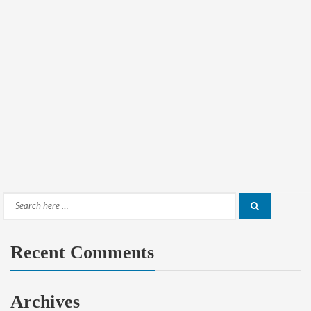
Search
Search
for:
Recent Comments
Archives