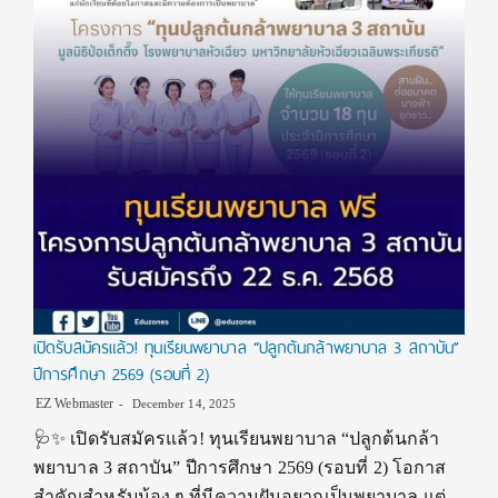
เปิดรับสมัครแล้ว! ทุนเรียนพยาบาล “ปลูกต้นกล้าพยาบาล 3 สถาบัน”
ปีการศึกษา 2569 (รอบที่ 2)
EZ Webmaster
December 14, 2025
🩺✨ เปิดรับสมัครแล้ว! ทุนเรียนพยาบาล “ปลูกต้นกล้า
พยาบาล 3 สถาบัน” ปีการศึกษา 2569 (รอบที่ 2) โอกาส
สำคัญสำหรับน้อง ๆ ที่มีความฝันอยากเป็นพยาบาล แต่