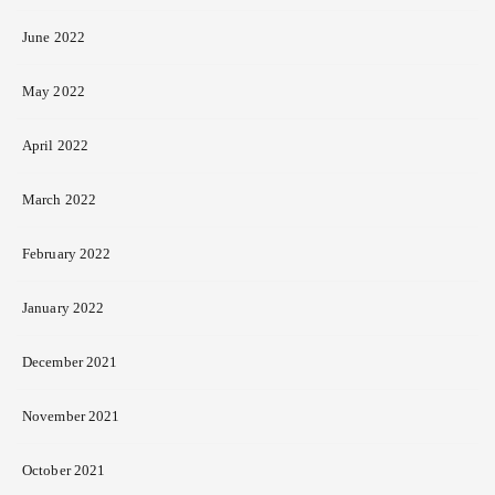
June 2022
May 2022
April 2022
March 2022
February 2022
January 2022
December 2021
November 2021
October 2021