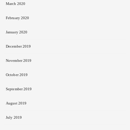
March 2020
February 2020
January 2020
December 2019
November 2019
October 2019
September 2019
August 2019
July 2019