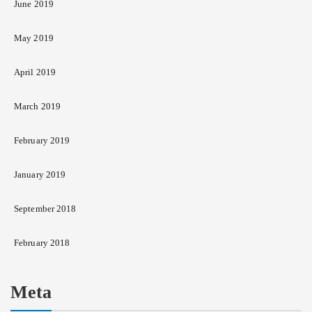
June 2019
May 2019
April 2019
March 2019
February 2019
January 2019
September 2018
February 2018
Meta