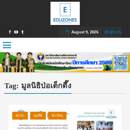
August 9, 2026
|
เข้าสู่ระบบ
Toggle navigation
Tag:
มูลนิธิป่อเต็กตึ๊ง
BLOG
ทุนดีดี
นักเรียน