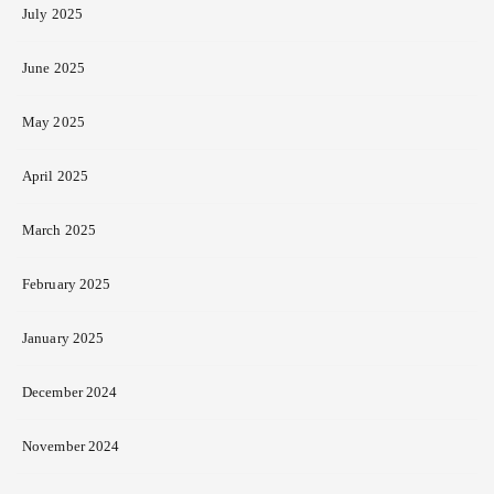
July 2025
June 2025
May 2025
April 2025
March 2025
February 2025
January 2025
December 2024
November 2024