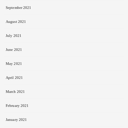
September 2021
August 2021
July 2021
June 2021
May 2021
April 2021
March 2021
February 2021
January 2021