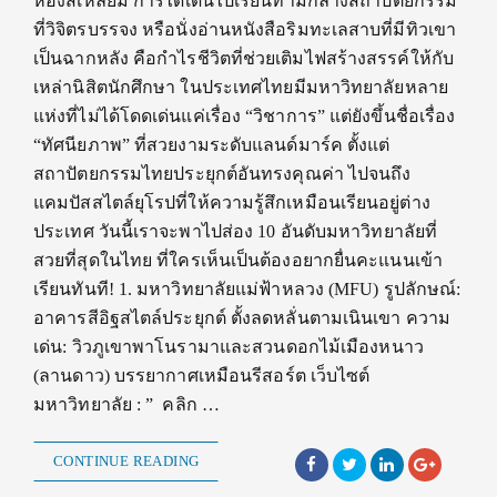
ห้องสี่เหลี่ยม การได้เดินไปเรียนท่ามกลางสถาปัตยกรรม
ที่วิจิตรบรรจง หรือนั่งอ่านหนังสือริมทะเลสาบที่มีทิวเขา
เป็นฉากหลัง คือกำไรชีวิตที่ช่วยเติมไฟสร้างสรรค์ให้กับ
เหล่านิสิตนักศึกษา ในประเทศไทยมีมหาวิทยาลัยหลาย
แห่งที่ไม่ได้โดดเด่นแค่เรื่อง “วิชาการ” แต่ยังขึ้นชื่อเรื่อง
“ทัศนียภาพ” ที่สวยงามระดับแลนด์มาร์ค ตั้งแต่
สถาปัตยกรรมไทยประยุกต์อันทรงคุณค่า ไปจนถึง
แคมปัสสไตล์ยุโรปที่ให้ความรู้สึกเหมือนเรียนอยู่ต่าง
ประเทศ วันนี้เราจะพาไปส่อง 10 อันดับมหาวิทยาลัยที่
สวยที่สุดในไทย ที่ใครเห็นเป็นต้องอยากยื่นคะแนนเข้า
เรียนทันที! 1. มหาวิทยาลัยแม่ฟ้าหลวง (MFU) รูปลักษณ์:
อาคารสีอิฐสไตล์ประยุกต์ ตั้งลดหลั่นตามเนินเขา ความ
เด่น: วิวภูเขาพาโนรามาและสวนดอกไม้เมืองหนาว
(ลานดาว) บรรยากาศเหมือนรีสอร์ต เว็บไซต์
มหาวิทยาลัย : ” คลิก …
CONTINUE READING