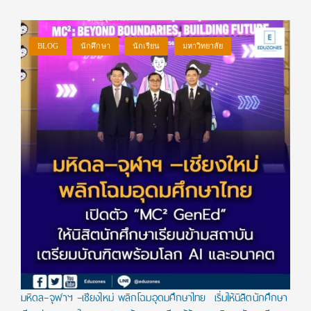
BLOG
นักศึกษา
นักเรียน
มหาวิทยาลัย
มหิดล–จุฬาฯ –เชียงใหม่ พลิกโฉมอุดมศึกษาไทย เริ่มให้นิสิตนักศึกษา