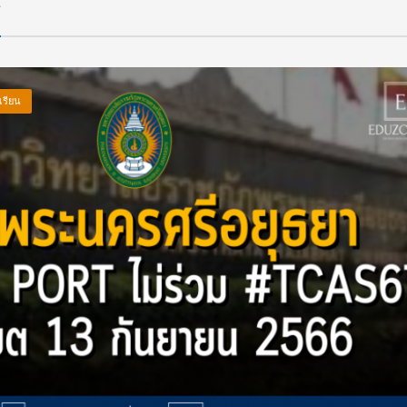
ร
เรียน