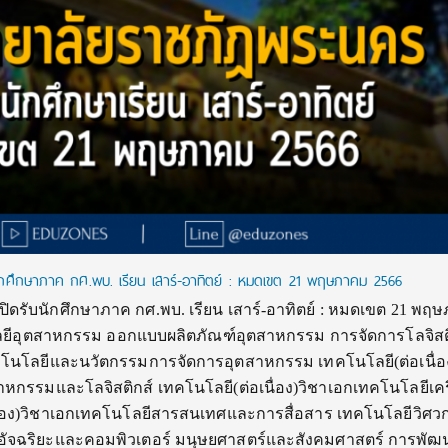
ักศึกษาภาค กศ.พบ. เรียน เสาร์-อาทิตย์ : หมดเขต 21 พฤษภาคม 2566
ิดรับนักศึกษาภาค กศ.พบ. เรียน เสาร์-อาทิตย์ : หมดเขต 21 พฤ
โลยีอุตสาหกรรม ออกแบบผลิตภัณฑ์อุตสาหกรรม การจัดการโลจิสต
โนโลยีและนวัตกรรมการจัดการอุตสาหกรรม เทคโนโลยี(ต่อเนื่อง
กรรมและโลจิสติกส์ เทคโนโลยี(ต่อเนื่อง)วิชาเอกเทคโนโลยีเคร
ื่อง)วิชาเอกเทคโนโลยีสารสนเทศและการสื่อสาร เทคโนโลยีวิศ
ส์อัจฉริยะและคอมพิวเตอร์ มนุษยศาสตร์และสังคมศาสตร์ การพัฒ