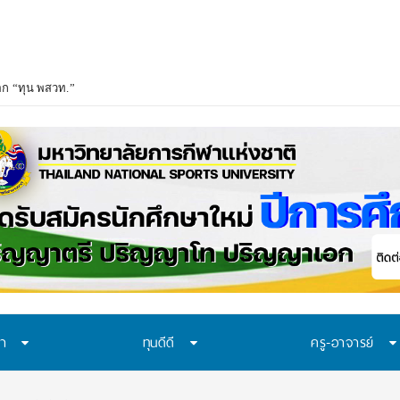
อก “ทุน พสวท.” และ “โครงการห้องเรียน พสวท.” ปีการศึกษา 2569 ชวน ม.3 ก้าวสู่
ษา
ทุนดีดี
ครู-อาจารย์