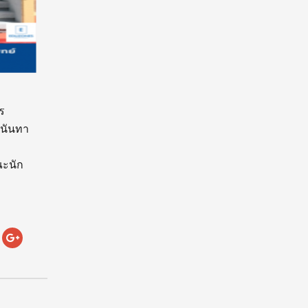
ร
ุนันทา
ณะนัก