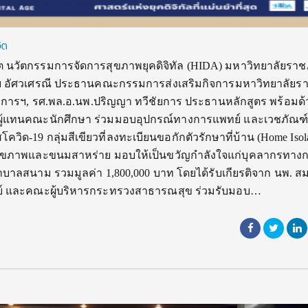
ิต
ต นวัตกรรมการจัดการสุขภาพยุคดิจิทัล (HIDA) มหาวิทยาลัยราช
 อัศวเศรณี ประธานคณะกรรมการส่งเสริมกิจการมหาวิทยาลัยร
ารฯ, รศ.พล.อ.นพ.ปริญญา ทวีชัยการ ประธานหลักสูตร พร้อมด
ู้แทนคณะนักศึกษา ร่วมมอบอุปกรณ์ทางการแพทย์ และเวชภัณฑ์ท
สโควิด-19 กลุ่มสีเขียวที่ลงทะเบียนขอกักตัวรักษาที่บ้าน (Home Isola
่อสุขภาพและขนมสาหร่าย มอบให้เป็นขวัญกำลังใจแก่บุคลากรทาง
ยาบาลสนาม รวมมูลค่า 1,800,000 บาท โดยได้รับเกียรติจาก นพ. สมศ
ย์ และคณะผู้บริหารกระทรวงสาธารณสุข ร่วมรับมอบ…