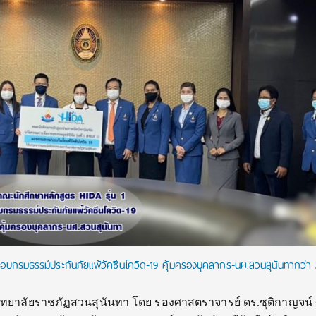
อบกรมธรรม์ประกันภัยแพ้วัคซีนโควิด-19 คุ้มครองบุคลากร-นศ.สวนสุนันทากว่า
ิทยาลัยราชภัฏสวนสุนันทา โดย รองศาสตราจารย์ ดร.ชุติกาญจน์ 