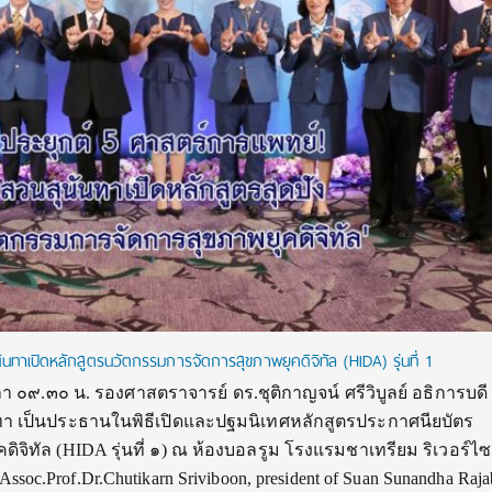
นทาเปิดหลักสูตรนวัตกรรมการจัดการสุขภาพยุคดิจิทัล (HIDA) รุ่นที่ 1
ลา ๐๙.๓๐ น. รองศาสตราจารย์ ดร.ชุติกาญจน์ ศรีวิบูลย์ อธิการบดี
า เป็นประธานในพิธีเปิดและปฐมนิเทศหลักสูตรประกาศนียบัตร
จิทัล (HIDA รุ่นที่ ๑) ณ ห้องบอลรูม โรงแรมชาเทรียม ริเวอร์ไซ
ssoc.Prof.Dr.Chutikarn Sriviboon, president of Suan Sunandha Raj