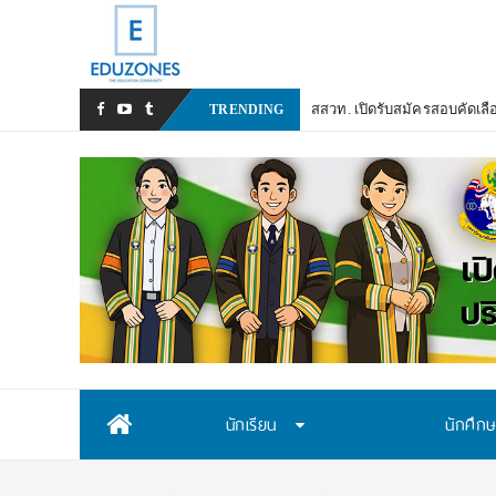
สสวท. เปิดรับสมัครสอบคัดเลื
TRENDING
Skip
นักเรียน
นักศึก
to
content