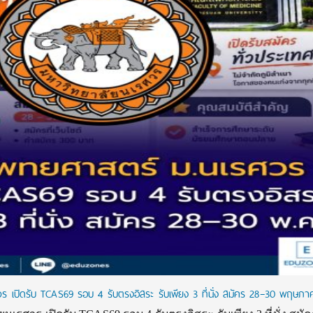
เปิดรับ TCAS69 รอบ 4 รับตรงอิสระ รับเพียง 3 ที่นั่ง สมัคร 28–30 พฤษภาค