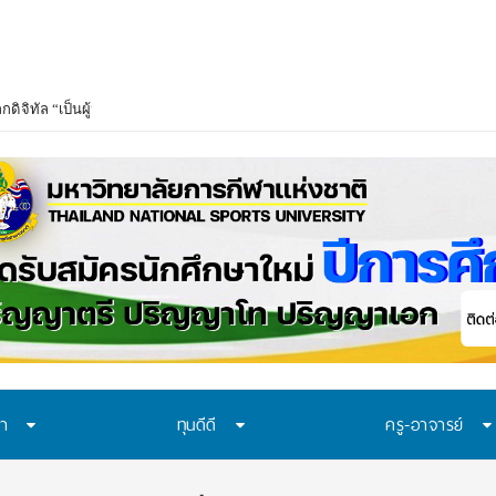
ษา
ทุนดีดี
ครู-อาจารย์