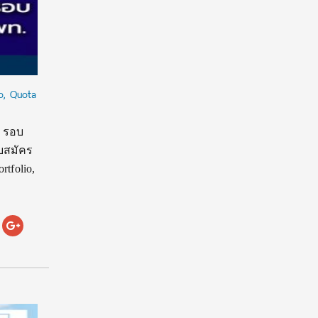
o, Quota
3 รอบ
ับสมัคร
tfolio,