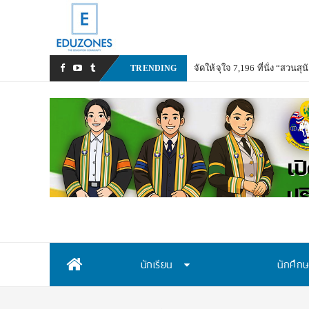
จัดให้จุใจ 7,196 ที่นั่ง “สวนสุนั
TRENDING
Skip
นักเรียน
นักศึก
to
content