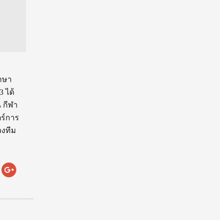
ึกษา
 ได้
 กีฬา
ตร์การ
วงทีม