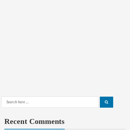
Search
Search
for:
Recent Comments