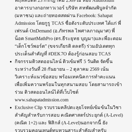
พฤหัสบดีที่ 23 กรกฎาคม 2569 ณ ห้อง Auditorium
อาคารบางกอกทาวเวอร์ บริษัท สหพัฒนพิบูลจำกัด
(มหาชน) และถ่ายทอดสดผ่าน Facebook: Sahapat
Admission โดยกูรู TCAS ชื่อดังระดับประเทศ ได้แก่
พี่
เฟรนด์
OnDemand (อ.ภัทรพล ไพศาลภาณุมาศ)
พี่
น็อต
SmartMathPro (ดร.ธีระยุทธ บุญมา)และ
พี่อะตอม
“เด็กโชว์พอร์ต” (ขจรเกียรติ ดลตรี) ร่วมอัปเดตทุก
ประเด็นสำคัญที่ #DEK7O ต้องรู้ก่อนสอบ TCAS
กิจกรรมติวสดออนไลน์ ติวเข้มฟรี 5 วันติด
จัดขึ้น
ระหว่างวันที่ 28 กันยายน – 2 ตุลาคม 2569 เน้น
วิเคราะห์แนวข้อสอบ พร้อมเทคนิคการทำคะแนน
เพื่อเพิ่มความพร้อมในทุกสนามสอบ โดยสามารถเข้า
ร่วม ติวสดออนไลน์ได้ที่เว็บไซต์
www.sahapatadmission.com
Exclusive Clip
รวบรวมคลิปตะลุยโจทย์เข้มข้นในวิชา
สำคัญสำหรับการสอบ คณิตศาสตร์ประยุกต์ (A-Level)
(คณิต 1+2) และ ฟิสิกส์ (A-Level)นอกจากนี้ ยัง
รวบรวมคอนเทนต์ทบทวนสาระสำคัญสำหรับ