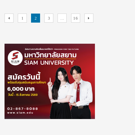
29
ระดม
Posts
Previous
Page
Page
Page
Page
Next
1
2
3
…
16
ทัพ
ติวเตอร์
page
page
pagination
ระดับ
ประเทศ
อัป
สกิล
#DEK70
เตรียม
พร้อม
ก่อน
ลง
สนาม
สอบ
TCAS