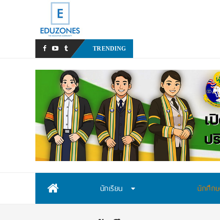
สสวท. เปิดรับสมัครสอบคัดเลื
TRENDING
Skip
นักเรียน
นักศึก
to
content