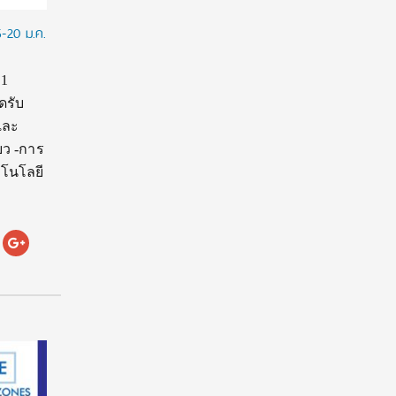
5-20 ม.ค.
 1
ดรับ
และ
ยว -การ
คโนโลยี