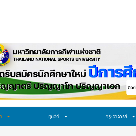
อก “ทุน พสวท.
ษา
ทุนดีดี
ครู-อาจารย์