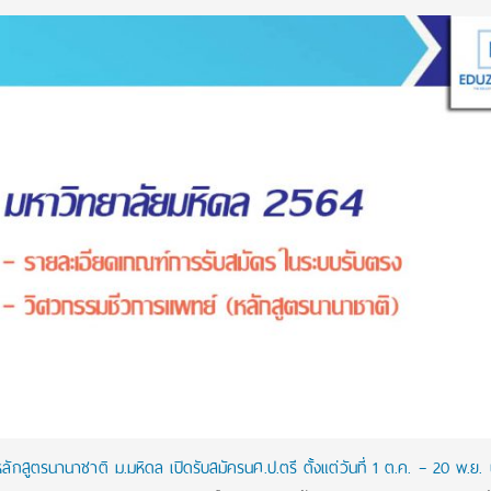
สูตรนานาชาติ ม.มหิดล เปิดรับสมัครนศ.ป.ตรี ตั้งแต่วันที่ 1 ต.ค. – 20 พ.ย. น