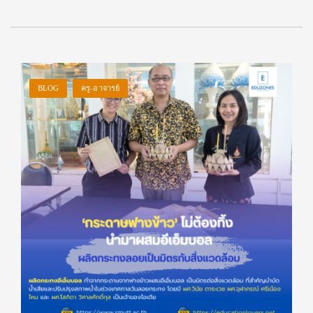
BLOG
ครู-อาจารย์