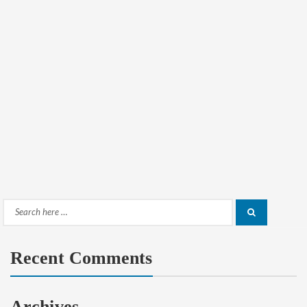
Search
Search
for:
Recent Comments
Archives