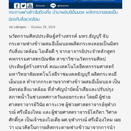
กระดาษฟางข้าวไม่ต้องทิ้ง นำมาผสมอีเอ็มบอล ผลิตกระทงลอยเป็น
มิตรกับสิ่งแวดล้อม
tui sakrapee
October 28, 2024
นวัตกรรมศิลปประดิษฐ์สร้างสรรค์ มทร.ธัญบุรี จับ
กระดาษฟางข้าวผสมอีเอ็มบอลผลิตกระทงลอยเป็นมิตร
กับสิ่งแวดล้อม ไอเดียดี ๆ จากอาจารย์ประจำหลักสูตร
คหกรรมศาสตรบัณฑิต สาขาวิชานวัตกรรมศิลป
ประดิษฐ์สร้างสรรค์ คณะเทคโนโลยีคหกรรมศาสตร์
มหาวิทยาลัยเทคโนโลยีราชมงคลธัญบุรี ผลิตกระทงอี
เอ็มบอล ทำจากกระดาษจากฟางข้าวผสมอีเอ็มบอล เป็น
มิตรต่อสิ่งแวดล้อม ที่สำคัญบำบัดน้ำเสียและปรับปรุง
สภาพน้ำในช่วงเทศกาลวันลอยกระทง โดยมี ผู้ช่วย
ศาสตราจารย์วินัย ตาระเวช ผู้ช่วยศาสตราจารย์จุฬาภ
รณ์ ศรีเมืองไหม และผู้ช่วยศาสตราจารย์โสภิดา วิศาล
ศักดิ์กุล เป็นเจ้าของไอเดีย ผศ.จุฬาภรณ์ ศรีเมืองไหม เผย
ว่า แนวคิดในการผลิตกระดาษฟางข้าวมาจากการนำ