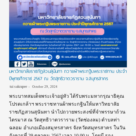
มหาวิทยาลัยราชภัฏสวนสุนันทา ถวายผ้าพระกฐินพระราชทาน ประจำ
ปีพุทธศักราช 2567 ณ วัดสุทธิวาตวราราม จ.สมุทรสาคร
tui sakrapee
October 29, 2024
พระบาทสมเด็จพระเจ้าอยู่หัว ได้รับพระมหากรุณาธิคุณ
โปรดเกล้าฯ พระราชทานผ้าพระกฐินให้มหาวิทยาลัย
ราชภัฏสวนสุนันทา นำไปถวายพระสงฆ์ที่จำพรรษาถ้วน
ไตรมาส ณ วัดสุทธิวาตวราราม (วัดช่องลม) ตำบลท่า
ฉลอม อำเภอเมืองสมุทรสาคร จังหวัดสมุทรสาคร ในวัน
อังคารที่ 29 ตุลาคม 2567 เวลา 10.00 น. โดยมี รอง