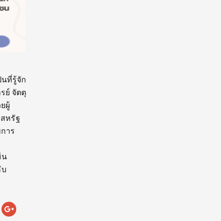
ี่รู้จัก
ย์ จัตตุ
ผู้
 สหรัฐ
าพการ
ืน
ับ