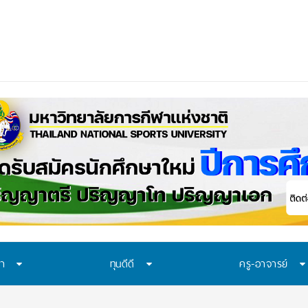
าควรเรียนรู้อะไร? 7 ระบบป้องก
ษา
ทุนดีดี
ครู-อาจารย์