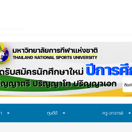
าควรเรีย
_
ษา
ทุนดีดี
ครู-อาจารย์